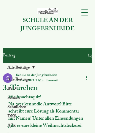
SCHULE AN DER
JUNGFERNHEIDE
Beitrag
Alle Beiträge
Schule an der Jungfernheide
Alle Beiträge
3. Dez. 2021
1 Min. Lesezeit
3. Türchen
BSO
Weihnachtsquiz!
Schach
Na, wer kennt die Antwort? Bitte 
Schulleben
schreibt eure Lösung als Kommentar 
DKS
mit Namen! Unter allen Einsendungen 
gibt es eine kleine Weihnachtsleckerei!
AGs