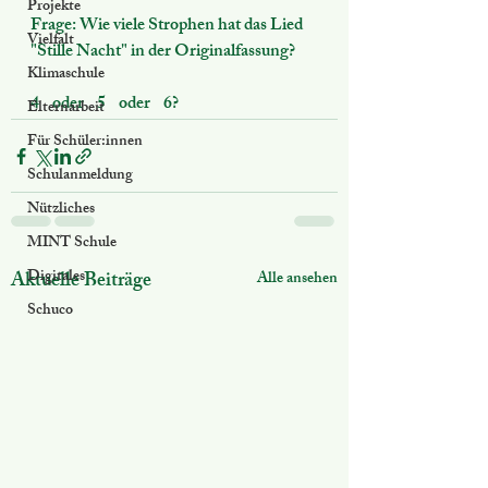
Projekte
Frage: Wie viele Strophen hat das Lied 
Vielfalt
"Stille Nacht" in der Originalfassung?
Klimaschule
4    oder    5    oder    6?
Elternarbeit
Für Schüler:innen
Schulanmeldung
Nützliches
MINT Schule
Digitales
Aktuelle Beiträge
Alle ansehen
Schuco