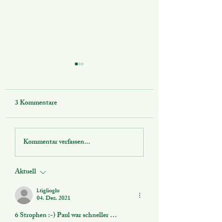
3 Kommentare
3. Platz und weitere
Ein Bienentag mit
Kommentar verfassen...
starke Ergebnisse beim
Kita -Kindern 🐝
Berliner Schulschach-
Aktuell
Einzelturnier 2026
l.tiglioglu
04. Dez. 2021
6 Strophen :-) Paul war schneller …