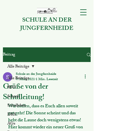
SCHULE AN DER
JUNGFERNHEIDE
Beitrag
Alle Beiträge
Schule an der Jungfernheide
Alle Beiträge
9. März 2021
1 Min. Lesezeit
Grüße von der
BSO
Schulleitung!
Schach
Schulleben
Wir hoffen, dass es Euch allen soweit 
gut geht! Die Sonne scheint und das 
DKS
hebt die Laune doch wenigstens etwas! 
AGs
Hier kommt wieder ein neuer Gruß von 