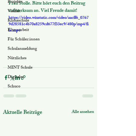
Projekte
Frau Stolle. Bitte hört euch den Beitrag 
aufmerksam an. Viel Freude damit! 
Vielfalt
https://video.wixstatic.com/video/aacff6_0767
Klimaschule
9d28581c4b70a8259cd677f33ec9/480p/mp4/fi
Elternarbeit
le.mp4
Für Schüler:innen
Schulanmeldung
Nützliches
MINT Schule
Digitales
Schuco
Aktuelle Beiträge
Alle ansehen