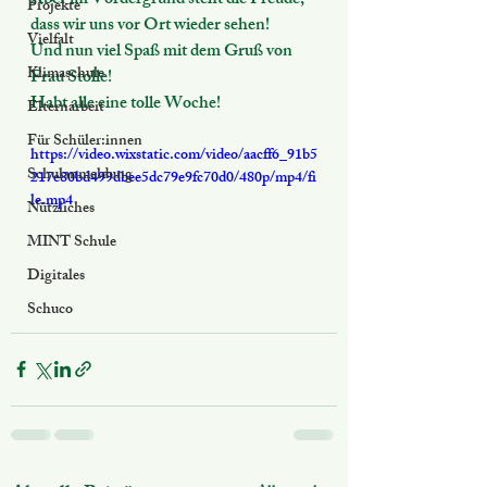
Aber im Vordergrund steht die Freude, 
Projekte
dass wir uns vor Ort wieder sehen! 
Vielfalt
Und nun viel Spaß mit dem Gruß von 
Klimaschule
Frau Stolle! 
Habt alle eine tolle Woche! 
Elternarbeit
Für Schüler:innen
https://video.wixstatic.com/video/aacff6_91b5
Schulanmeldung
217e80bd499dbee5dc79e9fc70d0/480p/mp4/fi
le.mp4
Nützliches
MINT Schule
Digitales
Schuco