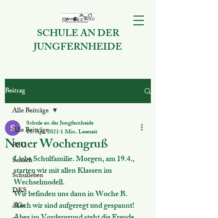
SCHULE AN DER
JUNGFERNHEIDE
Beitrag
Alle Beiträge
Schule an der Jungfernheide
Alle Beiträge
18. Apr. 2021
1 Min. Lesezeit
Neuer Wochengruß
BSO
Liebe Schulfamilie. Morgen, am 19.4., 
Schach
starten wir mit allen Klassen im 
Schulleben
Wechselmodell. 
DKS
Wir befinden uns dann in Woche B. 
Auch wir sind aufgeregt und gespannt! 
AGs