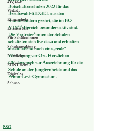
SIEGEL wurden die 
Projekte
Botschafterschulen 2022 für das 
Vielfalt
Berufswahl-SIEGEL aus den 
Klimaschule
Bundesländern geehrt, die im 
BO
 + 
MINT-Bereich besonders aktiv
 sind. 
Elternarbeit
Die Vertreter*innen der Schulen 
Für Schüler:innen
schalteten sich live dazu und erhielten 
Schulanmeldung
anschließend noch eine „reale“ 
Würdigung vor Ort. Herzlichen 
Nützliches
Glückwunsch zur Auszeichnung für die 
MINT Schule
Schule an der Jungfernheide
 und das 
Digitales
Primo-Levi-Gymnasium.
Schuco
BSO