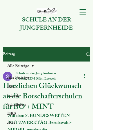
SCHULE AN DER
JUNGFERNHEIDE
Beitrag
Alle Beiträge
Schule an der Jungfernheide
Alle Beiträge
2. Mai 2023
1 Min. Lesezeit
Herzlichen Glückwunsch
BSO
an die Botschafterschulen
Schach
für BO + MINT
Schulleben
DKS
Auf dem 8. BUNDESWEITEN 
NETZWERKTAG Berufswahl-
AGs