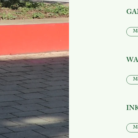
GA
Me
WA
Me
IN
Me