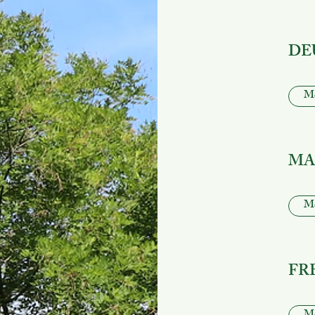
DE
Me
MA
Me
FR