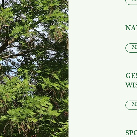
Me
NA
Me
GE
WI
Me
SP