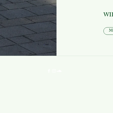
WI
Me
©2025 Schule an der Jungfernheide.
Impressum
Erstellt mit Wix.com