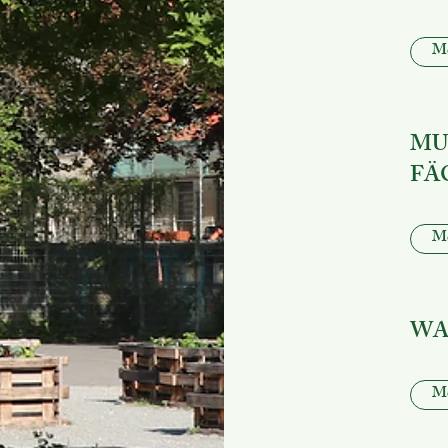
Me
MU
FÄ
Me
WA
Me