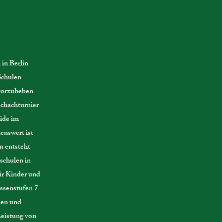
 in Berlin
Schulen
rvorzuheben
schachturnier
ide im
enswert ist
n entsteht
schulen in
ür Kinder und
ssenstufen 7
den und
Leistung von