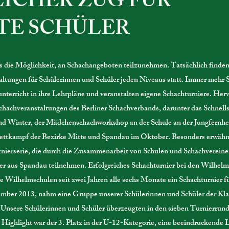
LICHER ZUG FÜR
TE SCHÜLER
tets die Möglichkeit, an Schachangeboten teilzunehmen. Tatsächlich finden
taltungen für Schülerinnen und Schüler jeden Niveaus statt. Immer mehr 
unterricht in ihre Lehrpläne und veranstalten eigene Schachturniere. He
Schachveranstaltungen des Berliner Schachverbands, darunter das Schnell
Winter, der Mädchenschachworkshop an der Schule an der Jungfernhe
ettkampf der Bezirke Mitte und Spandau im Oktober. Besonders erwähn
nierserie, die durch die Zusammenarbeit von Schulen und Schachvereine
ler aus Spandau teilnehmen. Erfolgreiches Schachturnier bei den Wilhelm
e Wilhelmschulen seit zwei Jahren alle sechs Monate ein Schachturnier f
mber 2013, nahm eine Gruppe unserer Schülerinnen und Schüler der Kla
l. Unsere Schülerinnen und Schüler überzeugten in den sieben Turnierrun
 Highlight war der 3. Platz in der U-12-Kategorie, eine beeindruckende 