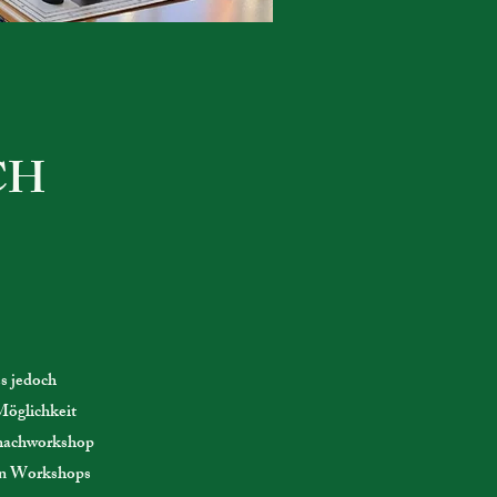
CH
es jedoch
Möglichkeit
chachworkshop
gen Workshops