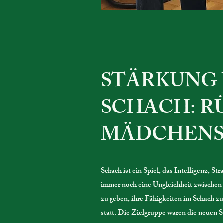
STÄRKUNG
SCHACH: R
MÄDCHEN
Schach ist ein Spiel, das Intelligenz, S
immer noch eine Ungleichheit zwische
zu geben, ihre Fähigkeiten im Schach 
statt. Die Zielgruppe waren die neuen 