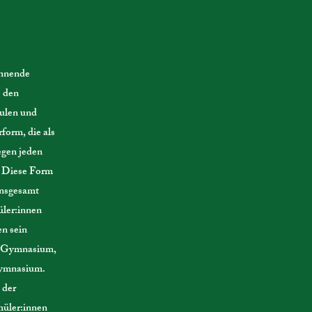
annende
s den
hulen und
form, die als
egen jeden
. Diese Form
Insgesamt
üler:innen
en sein
on-Gymnasium,
Gymnasium.
 der
hüler:innen