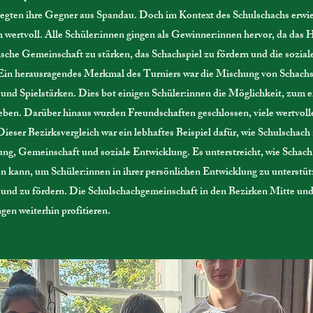
iegten ihre Gegner aus Spandau. Doch im Kontext des Schulschachs erwies
h wertvoll. Alle Schüler:innen gingen als Gewinner:innen hervor, da das 
ische Gemeinschaft zu stärken, das Schachspiel zu fördern und die sozia
 Ein herausragendes Merkmal des Turniers war die Mischung von Schachs
und Spielstärken. Dies bot einigen Schüler:innen die Möglichkeit, zum e
eben. Darüber hinaus wurden Freundschaften geschlossen, viele wertvol
Dieser Bezirksvergleich war ein lebhaftes Beispiel dafür, wie Schulschach
ng, Gemeinschaft und soziale Entwicklung. Es unterstreicht, wie Schach 
 kann, um Schüler:innen in ihrer persönlichen Entwicklung zu unterstü
en und zu fördern. Die Schulschachgemeinschaft in den Bezirken Mitte u
gen weiterhin profitieren.