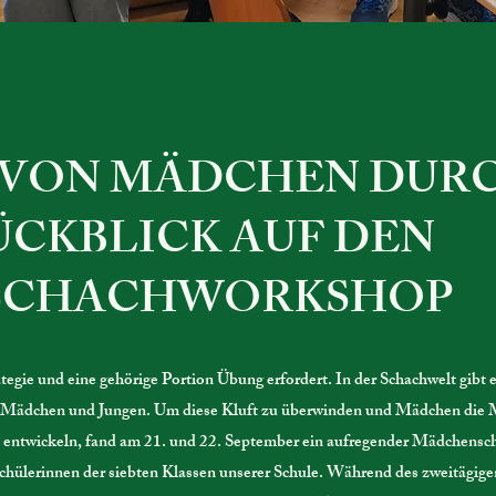
 VON MÄDCHEN DUR
ÜCKBLICK AUF DEN
SCHACHWORKSHOP
trategie und eine gehörige Portion Übung erfordert. In der Schachwelt gibt 
n Mädchen und Jungen. Um diese Kluft zu überwinden und Mädchen die 
zu entwickeln, fand am 21. und 22. September ein aufregender Mädchens
Schülerinnen der siebten Klassen unserer Schule. Während des zweitägi