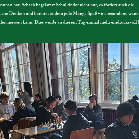
nnen hat. Schach begeistert Schulkinder nicht nur, es fördert auch die
gische Denken und bereitet zudem jede Menge Spaß - insbesondere, wenn
len messen kann. Dies wurde an diesem Tag einmal mehr eindrucksvoll b