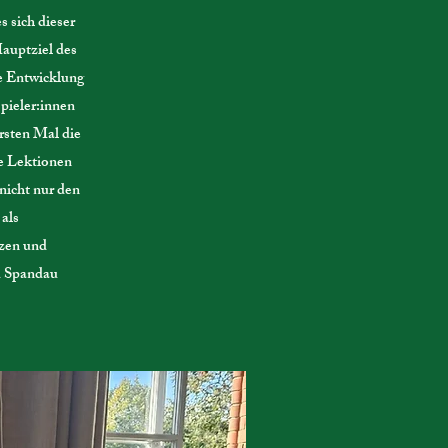
 sich dieser
Hauptziel des
le Entwicklung
pieler:innen
rsten Mal die
le Lektionen
 nicht nur den
als
tzen und
nd Spandau