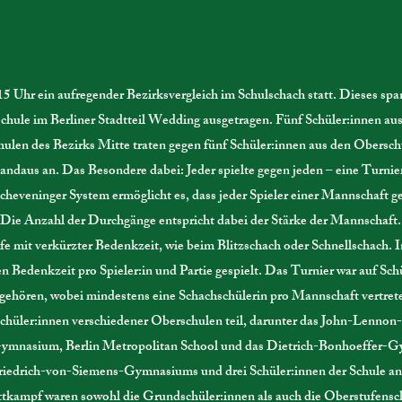
 Uhr ein aufregender Bezirksvergleich im Schulschach statt. Dieses sp
hule im Berliner Stadtteil Wedding ausgetragen. Fünf Schüler:innen au
ulen des Bezirks Mitte traten gegen fünf Schüler:innen aus den Obersc
ndaus an. Das Besondere dabei: Jeder spielte gegen jeden – eine Turnier
cheveninger System ermöglicht es, dass jeder Spieler einer Mannschaft g
. Die Anzahl der Durchgänge entspricht dabei der Stärke der Mannschaft
fe mit verkürzter Bedenkzeit, wie beim Blitzschach oder Schnellschach. 
 Bedenkzeit pro Spieler:in und Partie gespielt. Das Turnier war auf Sch
gehören, wobei mindestens eine Schachschülerin pro Mannschaft vertret
chüler:innen verschiedener Oberschulen teil, darunter das John-Lenn
mnasium, Berlin Metropolitan School und das Dietrich-Bonhoeffer-
-Friedrich-von-Siemens-Gymnasiums und drei Schüler:innen der Schule an
ttkampf waren sowohl die Grundschüler:innen als auch die Oberstufensc