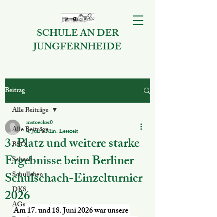
SCHULE AN DER
JUNGFERNHEIDE
Beitrag
Alle Beiträge
mstoecker0
Alle Beiträge
4. Juli
1 Min. Lesezeit
3. Platz und weitere starke
BSO
Ergebnisse beim Berliner
Schach
Schulschach-Einzelturnier
Schulleben
DKS
2026
AGs
Am 17. und 18. Juni 2026 war unsere 