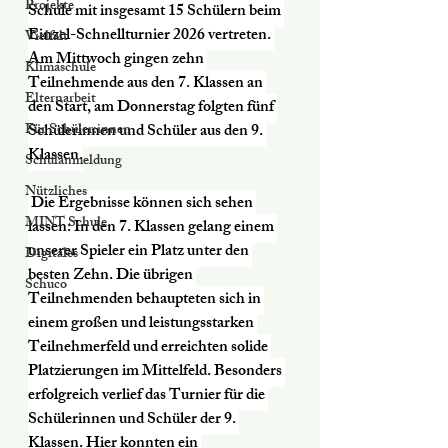
Projekte
Schule mit insgesamt 15 Schülern beim 
Einzel-Schnellturnier 2026 vertreten. 
Vielfalt
Am Mittwoch gingen zehn 
Klimaschule
Teilnehmende aus den 7. Klassen an 
Elternarbeit
den Start, am Donnerstag folgten fünf 
Für Schüler:innen
Schülerinnen und Schüler aus den 9. 
Klassen.
Schulanmeldung
Nützliches
 Die Ergebnisse können sich sehen 
MINT Schule
lassen: In den 7. Klassen gelang einem 
unserer Spieler ein Platz unter den 
Digitales
besten Zehn. Die übrigen 
Schuco
Teilnehmenden behaupteten sich in 
einem großen und leistungsstarken 
Teilnehmerfeld und erreichten solide 
Platzierungen im Mittelfeld. Besonders 
erfolgreich verlief das Turnier für die 
Schülerinnen und Schüler der 9. 
Klassen. Hier konnten ein 