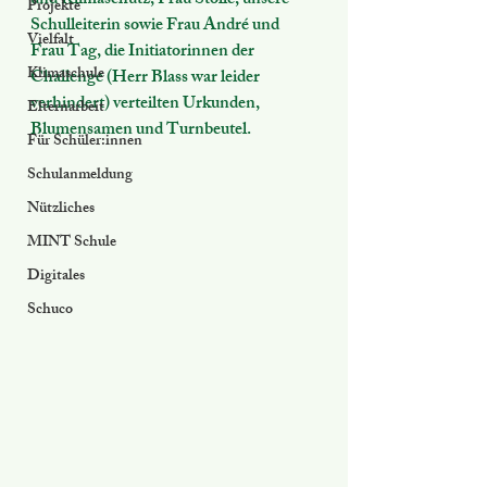
und Klimaschutz, Frau Stolle, unsere 
Projekte
Schulleiterin sowie Frau André und 
Vielfalt
Frau Tag, die Initiatorinnen der 
Klimaschule
Challenge (Herr Blass war leider 
verhindert) verteilten Urkunden, 
Elternarbeit
Blumensamen und Turnbeutel.
Für Schüler:innen
Schulanmeldung
Nützliches
MINT Schule
Digitales
Schuco