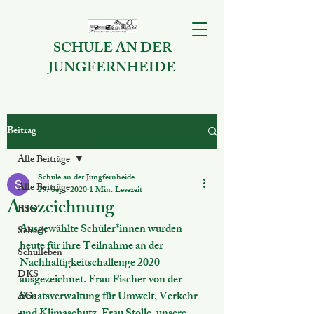
SCHULE AN DER
JUNGFERNHEIDE
Beitrag
Alle Beiträge
Schule an der Jungfernheide
Alle Beiträge
29. Sept. 2020
1 Min. Lesezeit
Auszeichnung
BSO
Ausgewählte Schüler*innen wurden 
Schach
heute für ihre Teilnahme an der 
Schulleben
Nachhaltigkeitschallenge 2020 
DKS
ausgezeichnet. Frau Fischer von der 
Senatsverwaltung für Umwelt, Verkehr 
AGs