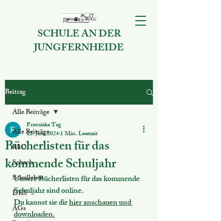
SCHULE AN DER
JUNGFERNHEIDE
Beitrag
Alle Beiträge
Franziska Tag
Alle Beiträge
12. Juni 2024
1 Min. Lesezeit
Bücherlisten für das
BSO
kommende Schuljahr
Schach
Schulleben
Unsere Bücherlisten für das kommende 
Schuljahr sind online.
DKS
Du kannst sie dir 
hier anschauen und 
AGs
downloaden.