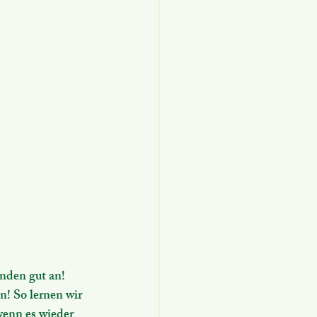
den gut an! 
! So lernen wir 
wenn es wieder 