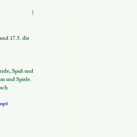
und 17.5. die 
erde, Spaß und 
m und Spiele. 
sch 
.mp4