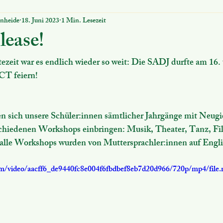
rnheide
18. Juni 2023
1 Min. Lesezeit
ung
Nützliches
MINT Schule
Digitales
Schuco
lease!
zeit war es endlich wieder so weit: Die SADJ durfte am 16. 
CT feiern!
 sich unsere Schüler:innen sämtlicher Jahrgänge mit Neugi
chiedenen Workshops einbringen: Musik, Theater, Tanz, Fil
alle Workshops wurden von Muttersprachler:innen auf Engli
.com/video/aacff6_de9440fc8e004f6fbdbef8eb7d20d966/720p/mp4/file