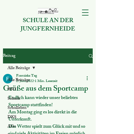
SCHULE AN DER
JUNGFERNHEIDE
Beitrag
Alle Beiträge
Franziska Tag
Alle Beiträge
2. Juni 2022
1 Min. Lesezeit
Grüße aus dem Sportcamp
BSO
Endlich kann wieder unser beliebtes 
Schach
Sportcamp stattfinden! 
Schulleben
Am Montag ging es los direkt in die 
DKS
Unterkunft. 
Das Wetter spielt zum Glück mit und so 
AGs