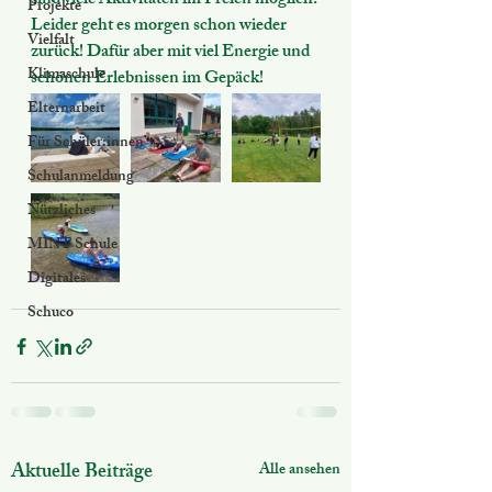
sind viele Aktivitäten im Freien möglich. 
Projekte
Leider geht es morgen schon wieder 
Vielfalt
zurück! Dafür aber mit viel Energie und 
Klimaschule
schönen Erlebnissen im Gepäck! 
Elternarbeit
Für Schüler:innen
Schulanmeldung
Nützliches
MINT Schule
Digitales
Schuco
Aktuelle Beiträge
Alle ansehen