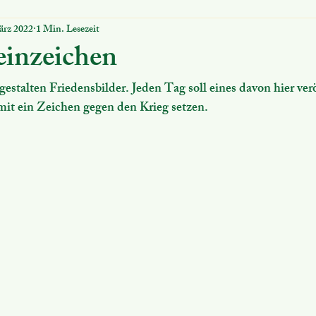
ärz 2022
1 Min. Lesezeit
ung
Nützliches
MINT Schule
Digitales
Schuco
einzeichen
estalten Friedensbilder. Jeden Tag soll eines davon hier verö
mit ein Zeichen gegen den Krieg setzen. 