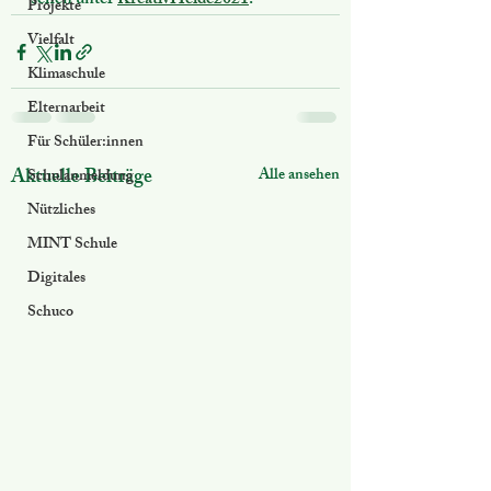
sehen unter 
KreativHeide2021
.
Projekte
Vielfalt
Klimaschule
Elternarbeit
Für Schüler:innen
Aktuelle Beiträge
Alle ansehen
Schulanmeldung
Nützliches
MINT Schule
Digitales
Schuco