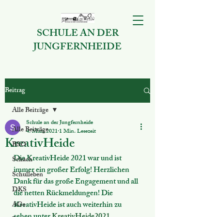
SCHULE AN DER
JUNGFERNHEIDE
Beitrag
Alle Beiträge
Schule an der Jungfernheide
Alle Beiträge
4. März 2021
1 Min. Lesezeit
KreativHeide
BSO
Die KreativHeide 2021 war und ist 
Schach
immer ein großer Erfolg! Herzlichen 
Schulleben
Dank für das große Engagement und all 
DKS
die netten Rückmeldungen! Die 
KreativHeide ist auch weiterhin zu 
AGs