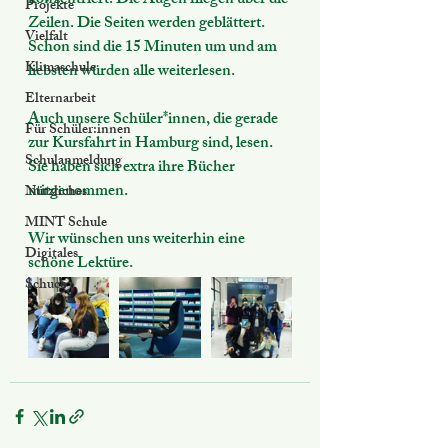
konzentriert. Die Augen fliegen über die 
Projekte
Zeilen. Die Seiten werden geblättert. 
Vielfalt
Schon sind die 15 Minuten um und am 
Klimaschule
liebsten würden alle weiterlesen. 
Elternarbeit
Auch unsere Schüler*innen, die gerade 
Für Schüler:innen
zur Kursfahrt in Hamburg sind, lesen. 
Schulanmeldung
Sie haben sich extra ihre Bücher 
mitgenommen. 
Nützliches
MINT Schule
Wir wünschen uns weiterhin eine 
Digitales
schöne Lektüre. 
Schuco