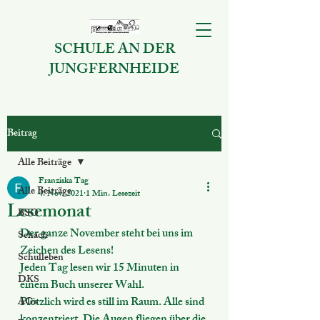
SCHULE AN DER
JUNGFERNHEIDE
Beitrag
Alle Beiträge
Franziska Tag
Alle Beiträge
4. Nov. 2021
1 Min. Lesezeit
Lesemonat
BSO
Der ganze November steht bei uns im 
Schach
Zeichen des Lesens! 
Schulleben
Jeden Tag lesen wir 15 Minuten in 
DKS
einem Buch unserer Wahl. 
Plötzlich wird es still im Raum. Alle sind 
AGs