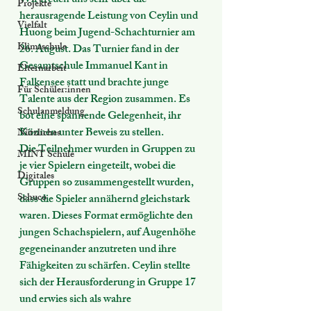
Wir freuen uns sehr über die 
Projekte
herausragende Leistung von Ceylin und 
Vielfalt
Huong beim Jugend-Schachturnier am 
Klimaschule
26. August. Das Turnier fand in der 
Gesamtschule Immanuel Kant in 
Elternarbeit
Falkensee statt und brachte junge 
Für Schüler:innen
Talente aus der Region zusammen. Es 
Schulanmeldung
bot eine spannende Gelegenheit, ihr 
Können unter Beweis zu stellen.
Nützliches
Die Teilnehmer wurden in Gruppen zu 
MINT Schule
je vier Spielern eingeteilt, wobei die 
Digitales
Gruppen so zusammengestellt wurden, 
Schuco
dass die Spieler annähernd gleichstark 
waren. Dieses Format ermöglichte den 
jungen Schachspielern, auf Augenhöhe 
gegeneinander anzutreten und ihre 
Fähigkeiten zu schärfen. Ceylin stellte 
sich der Herausforderung in Gruppe 17 
und erwies sich als wahre 