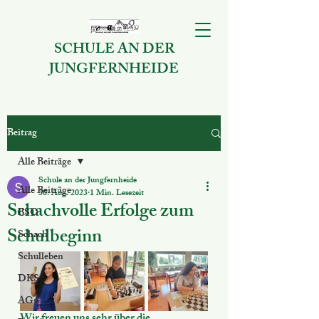
SCHULE AN DER
JUNGFERNHEIDE
Beitrag
Alle Beiträge
Schule an der Jungfernheide
Alle Beiträge
30. Aug. 2023
1 Min. Lesezeit
Schachvolle Erfolge zum
BSO
Schulbeginn
Schach
Schulleben
DKS
AGs