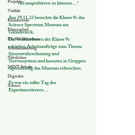
Projekte
viel ausprobieren zu können…“
Vielfalt
Am 29.11.22 besuchte die Klasse 9c das 
Klimaschule
Science Spectrum Museum am 
Elternarbeit
Gleisdreieck.
Für Schüler:innen
Die SchülerInnen der Klasse 9c 
erhielten Arbeitsaufträge zum Thema 
Schulanmeldung
Sinneswahrnehmung und 
Nützliches
Nervensystem und konnten in Gruppen 
MINT Schule
eigenständig das Museum erforschen.
Digitales
Es war ein toller Tag des 
Schuco
Experimentierens…