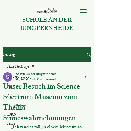
SCHULE AN DER
JUNGFERNHEIDE
Beitrag
Alle Beiträge
Schule an der Jungfernheide
Alle Beiträge
4. Jan. 2023
1 Min. Lesezeit
Unser Besuch im Science
BSO
Spectrum Museum zum
Schach
Thema
Schulleben
DKS
Sinneswahrnehmungen
AGs
„Ich fand es toll, in einem Museum so 