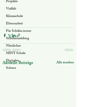
Projekte
Vielfalt
Klimaschule
Elternarbeit
Für Schüler:innen
Schulanmeldung
Nützliches
MINT Schule
Digitales
Aktuelle Beiträge
Alle ansehen
Schuco