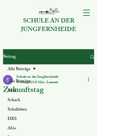
SCHULE AN DER
JUNGFERNHEIDE
Beitrag
Alle Beiträge
Schule an der Jungfernheide
Alle Beiträge
4. Mai 2023
0 Min. Lesezeit
Zukunftstag
BSO
Schach
Schulleben
DKS
AGs