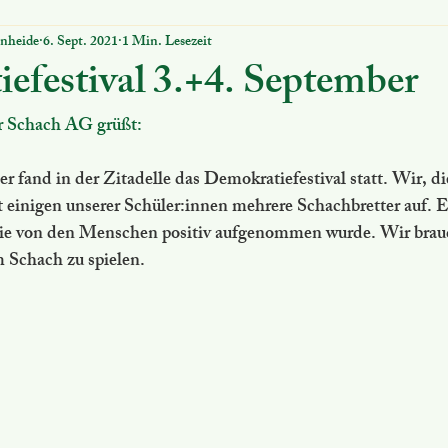
rnheide
6. Sept. 2021
1 Min. Lesezeit
ung
Nützliches
MINT Schule
Digitales
Schuco
efestival 3.+4. September
r Schach AG grüßt: 
 fand in der Zitadelle das Demokratiefestival statt. Wir, d
 einigen unserer Schüler:innen mehrere Schachbretter auf. E
 die von den Menschen positiv aufgenommen wurde. Wir bra
 Schach zu spielen.