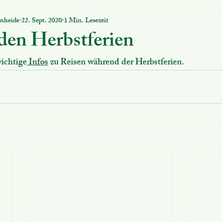
rnheide
22. Sept. 2020
1 Min. Lesezeit
ung
Nützliches
MINT Schule
Digitales
Schuco
 den Herbstferien
ichtige
 Infos
 zu Reisen während der Herbstferien.